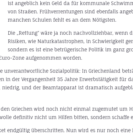
ist angeblich kein Geld da für kommunale Schwimm
von Straßen. Frühverrentungen sind ebenfalls angebl
manchen Schulen fehlt es an dem Nötigsten.
Die „Rettung“ wäre ja noch nachvollziehbar, wenn d
Risiken, wie Naturkatastrophen, in Schwierigkeit ger
sondern es ist eine betrügerische Politik im ganz g
ie Euro-Zone aufgenommen worden.
 unverantwortliche Sozialpolitik: In Griechenland bet
 in der Vergangenheit 35 Jahre Erwerbstätigkeit für d
m niedrig, und der Beamtapparat ist dramatisch aufgebl
d den Griechen wird noch nicht einmal zugemutet um Hil
le definitiv nicht um Hilfen bitten, sondern schaffe es
ket endgültig überschritten. Nun wird es nur noch eine F